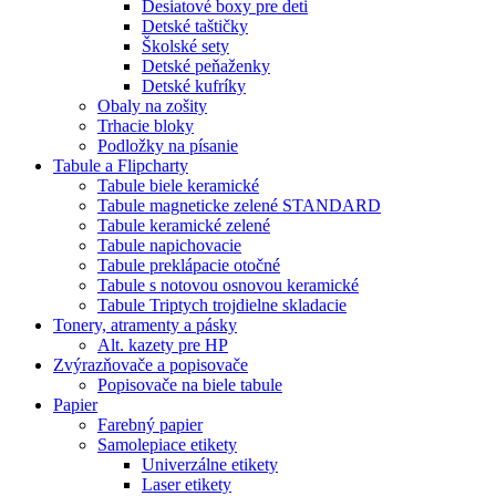
Desiatové boxy pre deti
Detské taštičky
Školské sety
Detské peňaženky
Detské kufríky
Obaly na zošity
Trhacie bloky
Podložky na písanie
Tabule a Flipcharty
Tabule biele keramické
Tabule magneticke zelené STANDARD
Tabule keramické zelené
Tabule napichovacie
Tabule preklápacie otočné
Tabule s notovou osnovou keramické
Tabule Triptych trojdielne skladacie
Tonery, atramenty a pásky
Alt. kazety pre HP
Zvýrazňovače a popisovače
Popisovače na biele tabule
Papier
Farebný papier
Samolepiace etikety
Univerzálne etikety
Laser etikety