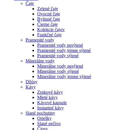
Čaje
Zelené čaje
Ovocné čaje
Bylinné čaje
Čierne čaje
Kolekcie čajov
Funkčné čaje
Pramenité vody
Pramenité vody nesýtené
Pramenité vody jemne sýtené
Pramenité vody sýtené
Minerálne vody
Minerálne vody nesýtené
Minerálne vody sýtené
Minerálne vody jemne sýtené
Džúsy
Kávy
Zrnkové kávy
Mleté kávy
Kávové kapsule
Instantné kávy
Slané pochutiny
Oriešky
Slané pečivo
Čipsy