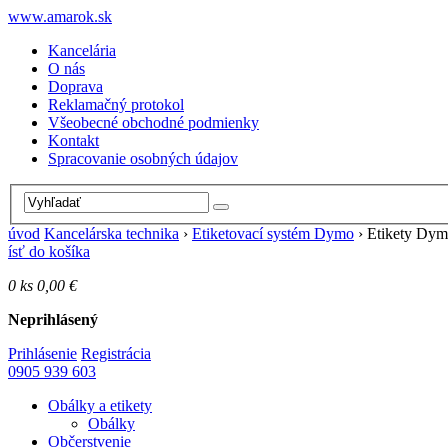
www.amarok.sk
Kancelária
O nás
Doprava
Reklamačný protokol
Všeobecné obchodné podmienky
Kontakt
Spracovanie osobných údajov
úvod
Kancelárska technika
›
Etiketovací systém Dymo
›
Etikety Dy
ísť do košíka
0
ks
0,00 €
Neprihlásený
Prihlásenie
Registrácia
0905 939 603
Obálky a etikety
Obálky
Občerstvenie