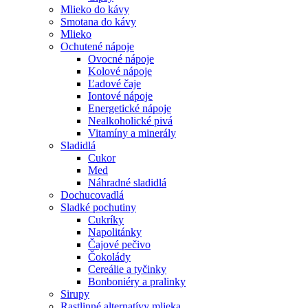
Mlieko do kávy
Smotana do kávy
Mlieko
Ochutené nápoje
Ovocné nápoje
Kolové nápoje
Ľadové čaje
Iontové nápoje
Energetické nápoje
Nealkoholické pivá
Vitamíny a minerály
Sladidlá
Cukor
Med
Náhradné sladidlá
Dochucovadlá
Sladké pochutiny
Cukríky
Napolitánky
Čajové pečivo
Čokolády
Cereálie a tyčinky
Bonboniéry a pralinky
Sirupy
Rastlinné alternatívy mlieka