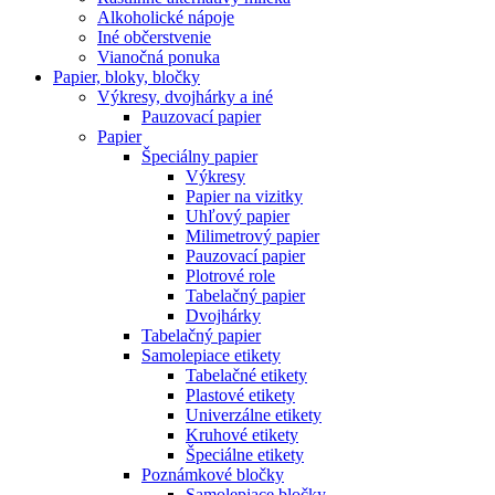
Alkoholické nápoje
Iné občerstvenie
Vianočná ponuka
Papier, bloky, bločky
Výkresy, dvojhárky a iné
Pauzovací papier
Papier
Špeciálny papier
Výkresy
Papier na vizitky
Uhľový papier
Milimetrový papier
Pauzovací papier
Plotrové role
Tabelačný papier
Dvojhárky
Tabelačný papier
Samolepiace etikety
Tabelačné etikety
Plastové etikety
Univerzálne etikety
Kruhové etikety
Špeciálne etikety
Poznámkové bločky
Samolepiace bločky