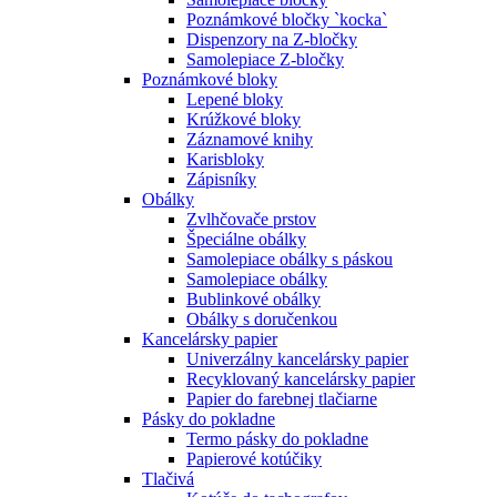
Poznámkové bločky `kocka`
Dispenzory na Z-bločky
Samolepiace Z-bločky
Poznámkové bloky
Lepené bloky
Krúžkové bloky
Záznamové knihy
Karisbloky
Zápisníky
Obálky
Zvlhčovače prstov
Špeciálne obálky
Samolepiace obálky s páskou
Samolepiace obálky
Bublinkové obálky
Obálky s doručenkou
Kancelársky papier
Univerzálny kancelársky papier
Recyklovaný kancelársky papier
Papier do farebnej tlačiarne
Pásky do pokladne
Termo pásky do pokladne
Papierové kotúčiky
Tlačivá