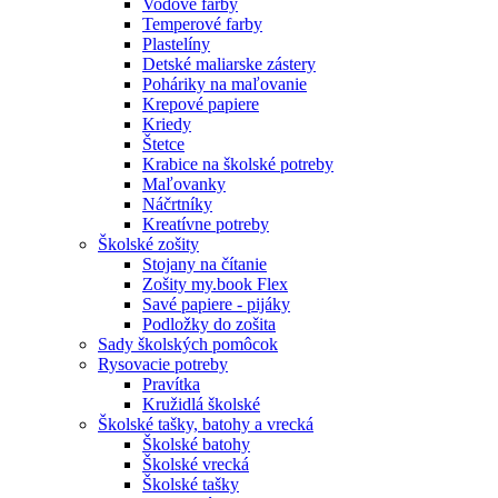
Vodové farby
Temperové farby
Plastelíny
Detské maliarske zástery
Poháriky na maľovanie
Krepové papiere
Kriedy
Štetce
Krabice na školské potreby
Maľovanky
Náčrtníky
Kreatívne potreby
Školské zošity
Stojany na čítanie
Zošity my.book Flex
Savé papiere - pijáky
Podložky do zošita
Sady školských pomôcok
Rysovacie potreby
Pravítka
Kružidlá školské
Školské tašky, batohy a vrecká
Školské batohy
Školské vrecká
Školské tašky