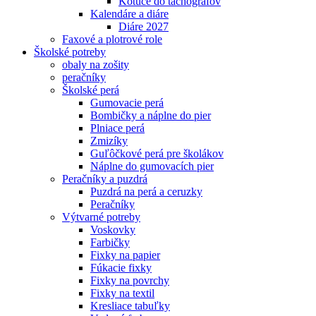
Kotúče do tachografov
Kalendáre a diáre
Diáre 2027
Faxové a plotrové role
Školské potreby
obaly na zošity
peračníky
Školské perá
Gumovacie perá
Bombičky a náplne do pier
Plniace perá
Zmizíky
Guľôčkové perá pre školákov
Náplne do gumovacích pier
Peračníky a puzdrá
Puzdrá na perá a ceruzky
Peračníky
Výtvarné potreby
Voskovky
Farbičky
Fixky na papier
Fúkacie fixky
Fixky na povrchy
Fixky na textil
Kresliace tabuľky