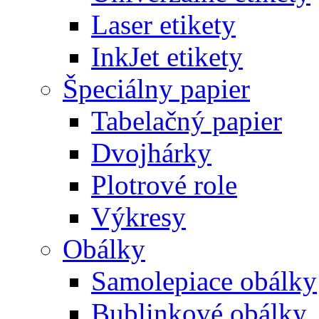
Laser etikety
InkJet etikety
Špeciálny papier
Tabelačný papier
Dvojhárky
Plotrové role
Výkresy
Obálky
Samolepiace obálky
Bublinkové obálky