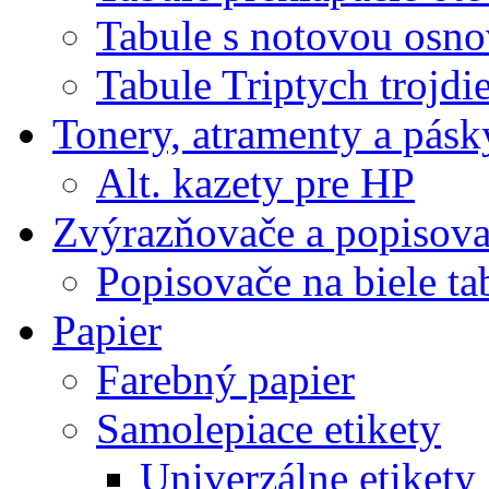
Tabule s notovou osn
Tabule Triptych trojdi
Tonery, atramenty a pásk
Alt. kazety pre HP
Zvýrazňovače a popisov
Popisovače na biele ta
Papier
Farebný papier
Samolepiace etikety
Univerzálne etikety