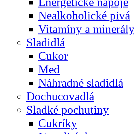
Energetické nápoje
Nealkoholické pivá
Vitamíny a minerál
Sladidlá
Cukor
Med
Náhradné sladidlá
Dochucovadlá
Sladké pochutiny
Cukríky