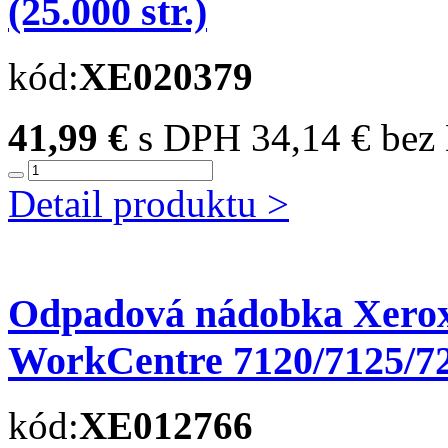
(25.000 str.)
kód:
XE020379
41,99 €
s DPH
34,14 € be
Detail produktu >
Odpadová nádobka Xerox
WorkCentre 7120/7125/7
kód:
XE012766