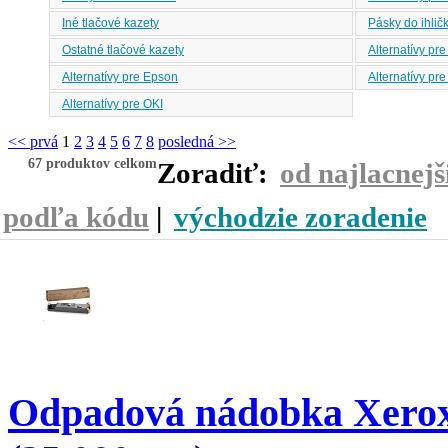
Iné tlačové kazety
Pásky do ihličk
Ostatné tlačové kazety
Alternatívy pre
Alternatívy pre Epson
Alternatívy pre
Alternatívy pre OKI
<< prvá
1
2
3
4
5
6
7
8
posledná >>
67 produktov celkom
Zoradiť:
od najlacnejš
podľa kódu
|
východzie zoradenie
Odpadová nádobka Xerox