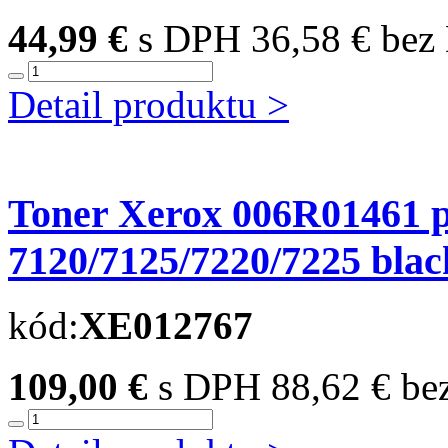
44,99 €
s DPH
36,58 € be
Detail produktu >
Toner Xerox 006R01461 
7120/7125/7220/7225 black
kód:
XE012767
109,00 €
s DPH
88,62 € b