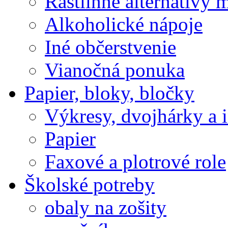
Rastlinné alternatívy 
Alkoholické nápoje
Iné občerstvenie
Vianočná ponuka
Papier, bloky, bločky
Výkresy, dvojhárky a 
Papier
Faxové a plotrové role
Školské potreby
obaly na zošity