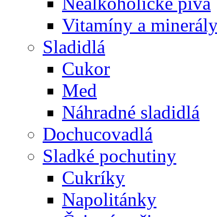
Nealkoholické pivá
Vitamíny a minerál
Sladidlá
Cukor
Med
Náhradné sladidlá
Dochucovadlá
Sladké pochutiny
Cukríky
Napolitánky