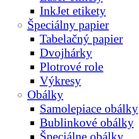
InkJet etikety
Špeciálny papier
Tabelačný papier
Dvojhárky
Plotrové role
Výkresy
Obálky
Samolepiace obálky
Bublinkové obálky
Špeciálne obálky