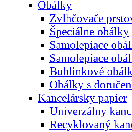
Obálky
Zvlhčovače prsto
Špeciálne obálky
Samolepiace obál
Samolepiace obá
Bublinkové obál
Obálky s doruče
Kancelársky papier
Univerzálny kanc
Recyklovaný kanc