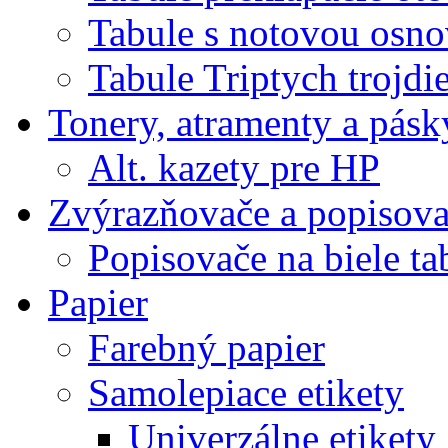
Tabule s notovou osn
Tabule Triptych trojdi
Tonery, atramenty a pásk
Alt. kazety pre HP
Zvýrazňovače a popisov
Popisovače na biele ta
Papier
Farebný papier
Samolepiace etikety
Univerzálne etikety