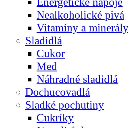
Energetické nápoje
Nealkoholické pivá
Vitamíny a minerál
Sladidlá
Cukor
Med
Náhradné sladidlá
Dochucovadlá
Sladké pochutiny
Cukríky