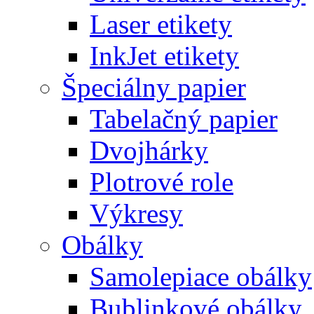
Laser etikety
InkJet etikety
Špeciálny papier
Tabelačný papier
Dvojhárky
Plotrové role
Výkresy
Obálky
Samolepiace obálky
Bublinkové obálky