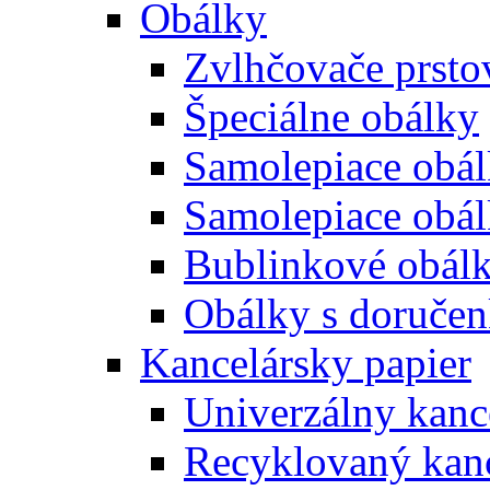
Obálky
Zvlhčovače prsto
Špeciálne obálky
Samolepiace obál
Samolepiace obá
Bublinkové obál
Obálky s doruče
Kancelársky papier
Univerzálny kanc
Recyklovaný kanc