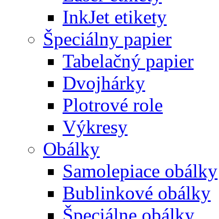
InkJet etikety
Špeciálny papier
Tabelačný papier
Dvojhárky
Plotrové role
Výkresy
Obálky
Samolepiace obálky
Bublinkové obálky
Špeciálne obálky