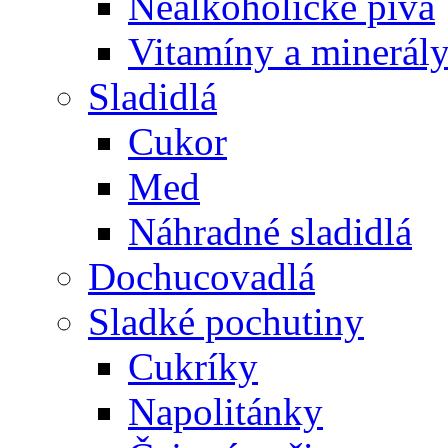
Nealkoholické pivá
Vitamíny a minerál
Sladidlá
Cukor
Med
Náhradné sladidlá
Dochucovadlá
Sladké pochutiny
Cukríky
Napolitánky