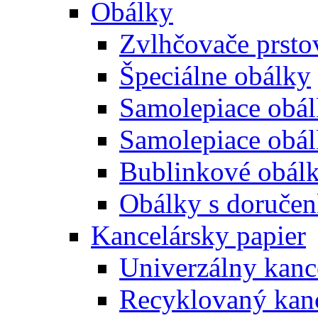
Obálky
Zvlhčovače prsto
Špeciálne obálky
Samolepiace obál
Samolepiace obá
Bublinkové obál
Obálky s doruče
Kancelársky papier
Univerzálny kanc
Recyklovaný kanc