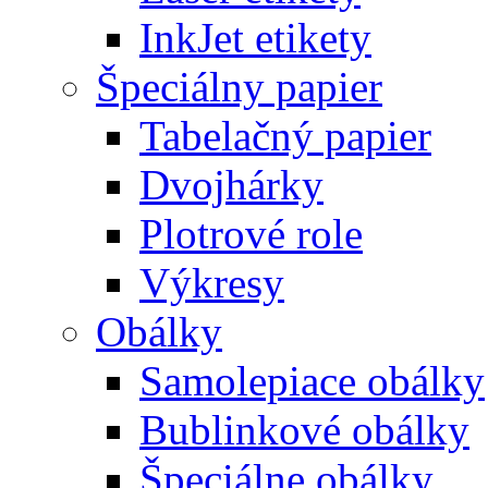
InkJet etikety
Špeciálny papier
Tabelačný papier
Dvojhárky
Plotrové role
Výkresy
Obálky
Samolepiace obálky
Bublinkové obálky
Špeciálne obálky