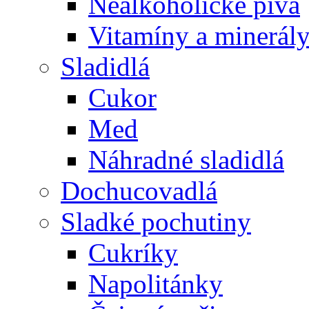
Nealkoholické pivá
Vitamíny a minerál
Sladidlá
Cukor
Med
Náhradné sladidlá
Dochucovadlá
Sladké pochutiny
Cukríky
Napolitánky