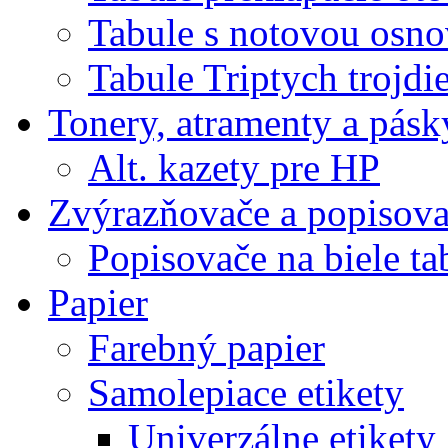
Tabule s notovou osn
Tabule Triptych trojdi
Tonery, atramenty a pásk
Alt. kazety pre HP
Zvýrazňovače a popisov
Popisovače na biele ta
Papier
Farebný papier
Samolepiace etikety
Univerzálne etikety