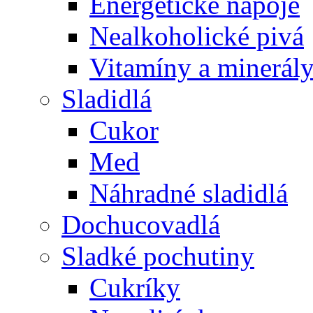
Energetické nápoje
Nealkoholické pivá
Vitamíny a minerál
Sladidlá
Cukor
Med
Náhradné sladidlá
Dochucovadlá
Sladké pochutiny
Cukríky