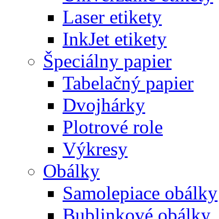
Laser etikety
InkJet etikety
Špeciálny papier
Tabelačný papier
Dvojhárky
Plotrové role
Výkresy
Obálky
Samolepiace obálky
Bublinkové obálky