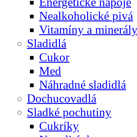
Energetické nápoje
Nealkoholické pivá
Vitamíny a minerál
Sladidlá
Cukor
Med
Náhradné sladidlá
Dochucovadlá
Sladké pochutiny
Cukríky