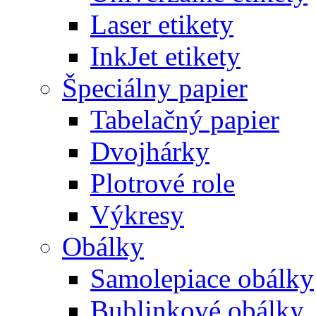
Laser etikety
InkJet etikety
Špeciálny papier
Tabelačný papier
Dvojhárky
Plotrové role
Výkresy
Obálky
Samolepiace obálky
Bublinkové obálky