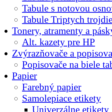
Tabule s notovou osn
Tabule Triptych trojdi
Tonery, atramenty a pásk
Alt. kazety pre HP
Zvýrazňovače a popisov
Popisovače na biele ta
Papier
Farebný papier
Samolepiace etikety
Univerzálne etikety